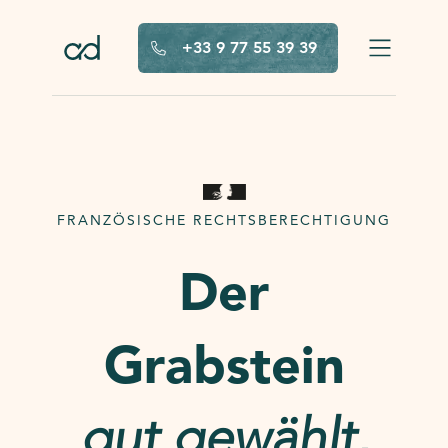
Zum Hauptinhalt springen
+33 9 77 55 39 39
FRANZÖSISCHE RECHTSBERECHTIGUNG
Der
Grabstein
gut gewählt,